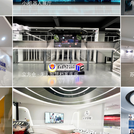
小i机器人展厅
厅
立方仓 · 无人智慧档案库房