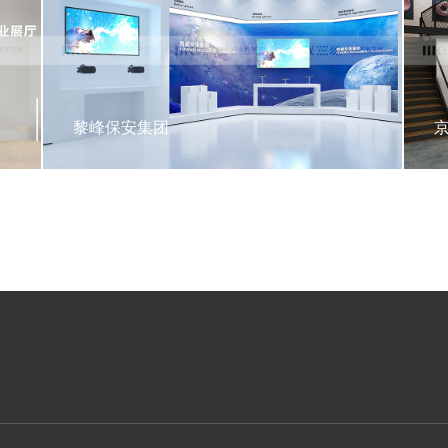
黎峰保安集团
京